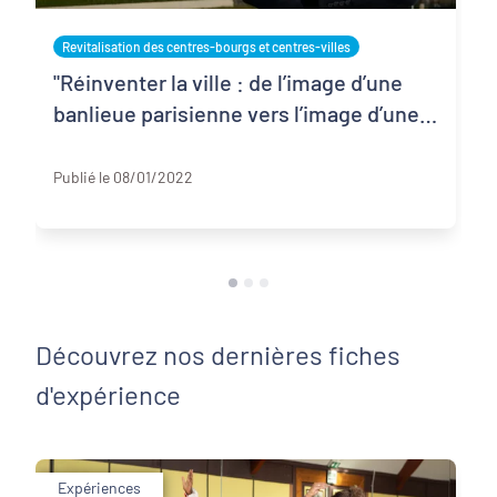
Revitalisation des centres-bourgs et centres-villes
"Réinventer la ville : de l’image d’une
banlieue parisienne vers l’image d’une
ville bâtie sur son histoire" – Patrice
Pyrénées Atlantiques
Laurent, maire de Mourenx (64)
Publié le 08/01/2022
Découvrez nos dernières fiches
d'expérience
Expériences