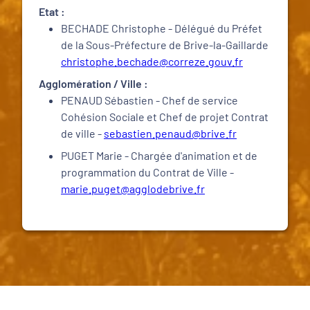
Etat :
BECHADE Christophe - Délégué du Préfet
de la Sous-Préfecture de Brive-la-Gaillarde
christophe.bechade@correze.gouv.fr
Agglomération / Ville :
PENAUD Sébastien - Chef de service
Cohésion Sociale et Chef de projet Contrat
de ville -
sebastien.penaud@brive.fr
PUGET Marie - Chargée d'animation et de
programmation du Contrat de Ville -
marie.puget@agglodebrive.fr