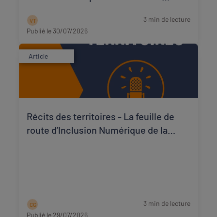
matériels reconditionnés locale,
3 min de lecture
V T
solidaire et adaptée ?
Publié le 30/07/2026
Article
Récits des territoires - La feuille de
route d’Inclusion Numérique de la
Creuse à travers les témoignages des
acteurs qui la font vivre
3 min de lecture
C G
Publié le 29/07/2026