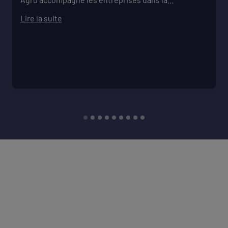
transformation de leur modèle face aux défis
Lire la suite
climatiques, environnementaux et
sociétaux. Comment pérenniser mon activité dans
un monde qui change vite ? Comment mieux
anticiper les risques et réduire ma vulnérabilité ?
Comment construire un projet de structure qui
embarque mes collaborateurs et mes parties
prenantes ?