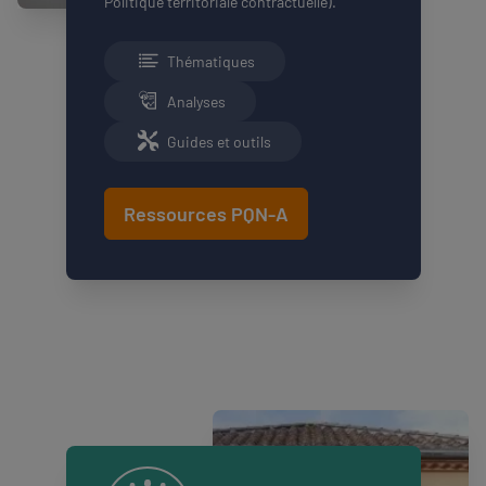
Politique territoriale contractuelle).
Thématiques
Analyses
Guides et outils
Ressources PQN-A