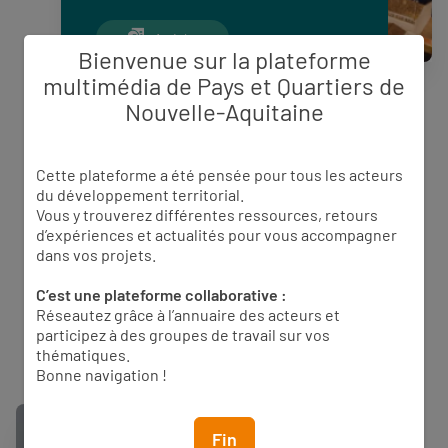
Articles
Bienvenue sur la plateforme
Appels à projet
multimédia de Pays et Quartiers de
Nouvelle-Aquitaine
Offres d’emploi
Newsletters
Cette plateforme a été pensée pour tous les acteurs
Agenda
du développement territorial.
Vous y trouverez différentes ressources, retours
d’expériences et actualités pour vous accompagner
Actualités PQN-A
dans vos projets.
C’est une plateforme collaborative :
Réseautez grâce à l’annuaire des acteurs et
participez à des groupes de travail sur vos
thématiques.
Bonne navigation !
Fin