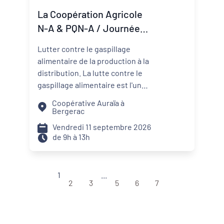
nécessaires pour transformer
La Coopération Agricole
une ambition politique en projet
N-A & PQN-A / Journée
territorial.
Coop'Inspiration - La lutte
Lutter contre le gaspillage
contre le gaspillage
alimentaire de la production à la
alimentaire
distribution. La lutte contre le
gaspillage alimentaire est l'un
des axes principaux abordés par
Coopérative Auraïa à
les projets alimentaires
Bergerac
territoriaux via : la
Vendredi 11 septembre 2026
sensibilisation des convives, la
de 9h à 13h
formation des agents de
restauration, la valorisation des
surplus avec les acteurs de la
1
...
solidarité. Sur les territoires, les
2
3
5
6
7
coopératives agricoles et leurs
partenaires agissent aussi pour
réduire le gaspillage et mieux