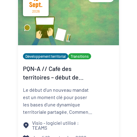
Sept.
2026
Développement territorial
Transitions
PQN-A // Café des
territoires – début de
mandat : le binôme élu-
Le début d’un nouveau mandat
technicien au service du
est un moment clé pour poser
projet de territoire
les bases d’une dynamique
territoriale partagée. Comment
construire une relation de
Visio - logiciel utilisé :
confiance entre élus et
TEAMS
techniciens ? Comment articuler