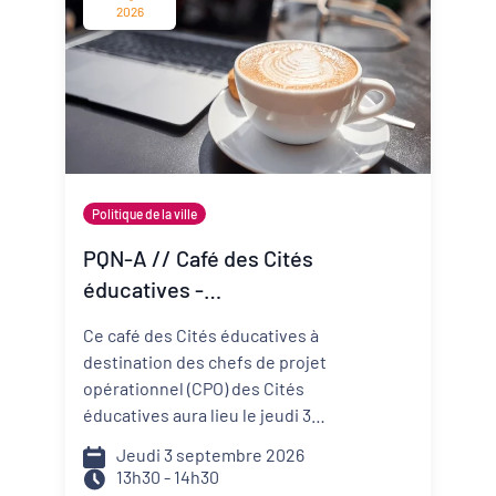
change vite ? Comment mieux
2026
anticiper les risques et réduire
ma vulnérabilité ? Comment
construire un projet de structure
qui embarque mes
collaborateurs et mes parties
prenantes ?
Politique de la ville
PQN-A // Café des Cités
éducatives -
Accompagner la
Ce café des Cités éducatives à
prévention et la promotion
destination des chefs de projet
de la santé mentale
opérationnel (CPO) des Cités
éducatives aura lieu le jeudi 3
septembre de 13h30 à 14h30 et il
Jeudi 3 septembre 2026
portera sur le développement
13h30 - 14h30
d'actions de prévention et de