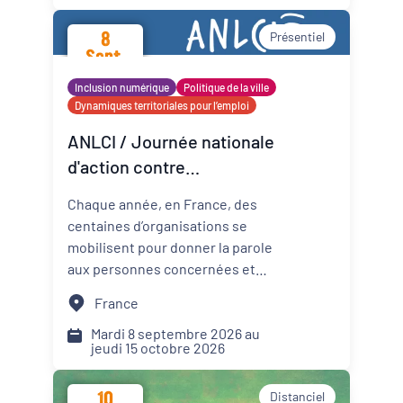
promotion de la santé mentale
8
Présentiel
dans les Cités éducatives de
Sept.
Nouvelle-Aquitaine.
2026
Inclusion numérique
Politique de la ville
Dynamiques territoriales pour l’emploi
ANLCI / Journée nationale
d'action contre
l'illettrisme 2026
Chaque année, en France, des
centaines d’organisations se
mobilisent pour donner la parole
aux personnes concernées et
mettre un coup de projecteur
France
sur les solutions locales.
Mardi 8 septembre 2026 au
jeudi 15 octobre 2026
10
Distanciel