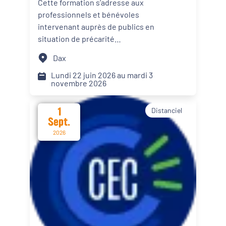
Cette formation s’adresse aux
personnes en situation de
professionnels et bénévoles
Dynamiques territoriales pour l’emploi
précarité alimentaire
intervenant auprès de publics en
situation de précarité
Transitions
alimentaire. Elle propose des
Dax
apports théoriques, des
Date d'événement
échanges de pratiques et des
Lundi 22 juin 2026 au mardi 3
novembre 2026
mises en situation afin d’intégrer
le renforcement du pouvoir
1
Distanciel
d’agir de leur public dans les
Départements
Sept.
actions menées.
2026
Format de l'événement
Présentiel
Distanciel