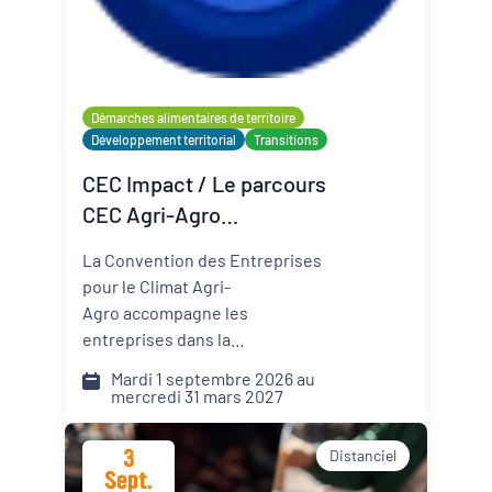
Organisateur
PQN-A
Démarches alimentaires de territoire
Développement territorial
Transitions
Externe
CEC Impact / Le parcours
CEC Agri-Agro
(Convention des
La Convention des Entreprises
Entreprises pour le Climat)
pour le Climat Agri-
Agro accompagne les
entreprises dans la
transformation de leur modèle
Mardi 1 septembre 2026 au
face aux défis climatiques,
mercredi 31 mars 2027
environnementaux et
sociétaux. Comment pérenniser
3
Distanciel
mon activité dans un monde qui
Sept.