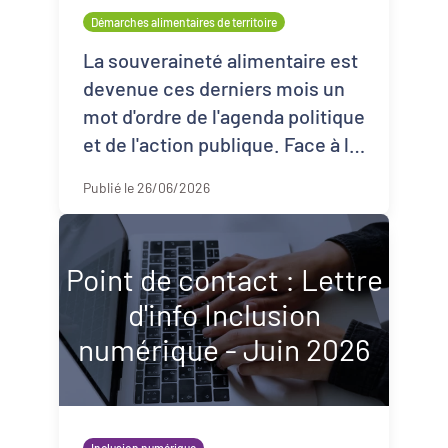
Démarches alimentaires de territoire
Démarches alimentaires de territoire
Développement territorial
La souveraineté alimentaire est
devenue ces derniers mois un
Inclusion numérique
mot d'ordre de l'agenda politique
et de l'action publique. Face à la
Politique de la ville
crise agricole et énergétique, le
Publié le 26/06/2026
gouverne ...
Revitalisation des centres-bourgs et
centres-villes
Dynamiques territoriales pour l’emploi
Point de contact : Lettre
d'info Inclusion
Transitions
numérique - Juin 2026