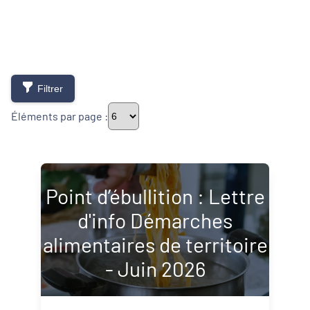
Filtrer
Éléments par page :
Typologie de newsletter
Point d’ébullition : Lettre
d'info Démarches
Newsletters
alimentaires de territoire
Lettres d'information
- Juin 2026
Thématiques