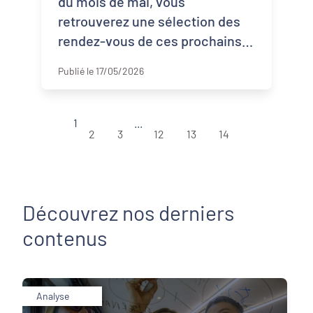
du mois de mai, vous
retrouverez une sélection des
rendez-vous de ces prochains
mois à ne pas manquer, des
Publié le 17/05/2026
articles de veille, des études et
rapports nationa ...
1
...
2
3
12
13
14
Découvrez nos derniers
contenus
Analyse