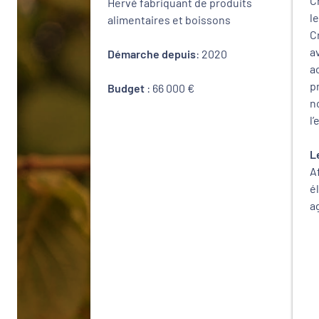
C
Hervé fabriquant de produits
l
alimentaires et boissons
C
a
Démarche depuis
: 2020
a
p
Budget
: 66 000 €
n
l
L
A
é
a