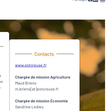
Contacts
www.estcreuse.fr
e
Chargée de mission Agriculture
un
Maud Briens
e
m.briens[at]estcreuse.fr
Chargée de mission Économie
Sandrine Ledieu