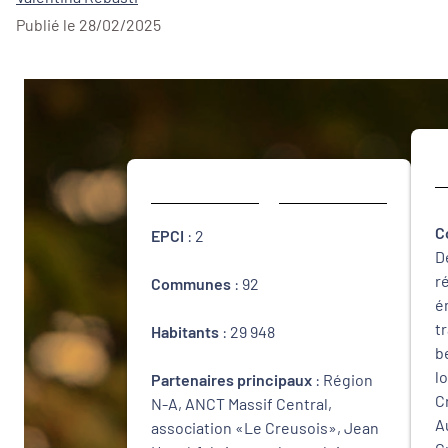
Publié le 28/02/2025
C
EPCI
: 2
D
r
Communes
: 92
é
t
Habitants
: 29 948
b
l
Partenaires principaux
: Région
C
N-A, ANCT Massif Central,
A
association «Le Creusois», Jean