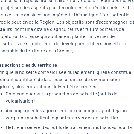
reuse par sa spécialité culinaire « Le Creusois ». Pour poursuivr
e projet sur des aspects plus techniques et opérationnels, l’Est
reuse a mis en place une ingénierie thématique à fort potentiel
vec le soutien de la Région. Les objectifs sont d’accompagner le
cteurs, dont une dizaine d’agriculteurs et futurs porteurs de
rojets sur la Creuse qui souhaitent planter un verger de
oisetiers, de structurer et de développer la filière noisette sur
’ensemble du territoire de la Creuse.
es actions clés du territoire
fin que la noisette soit valorisée durablement, qu’elle constitue 
lément identitaire de la Creuse et un axe de diversification
gricole, plusieurs actions doivent être menées :
Communiquer sur la production de noisette (outils de
vulgarisation)
Accompagner les agriculteurs ou quiconque ayant déjà un
verger ou souhaitant implanter un verger de noisetier
Mettre en œuvre des outils de traitement mutualisés pour le