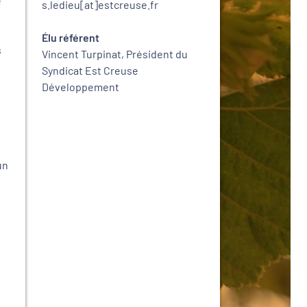
e
s.ledieu[at]estcreuse.fr
Élu référent
s
Vincent Turpinat, Président du
Syndicat Est Creuse
Développement
un