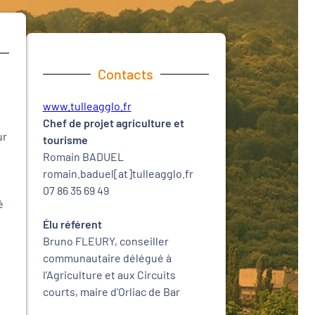
Contacts
www.tulleagglo.fr
Chef de projet agriculture et
ur
tourisme
Romain BADUEL
romain.baduel[at]tulleagglo.fr
07 86 35 69 49
é
Élu référent
Bruno FLEURY, conseiller
communautaire délégué à
l’Agriculture et aux Circuits
courts, maire d’Orliac de Bar