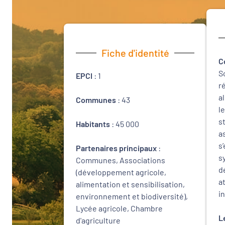
Fiche d'identité
C
S
EPCI
: 1
r
a
Communes
: 43
l
s
Habitants
: 45 000
a
s
Partenaires principaux
:
s
Communes, Associations
d
(développement agricole,
a
alimentation et sensibilisation,
i
environnement et biodiversité),
Lycée agricole, Chambre
L
d'agriculture