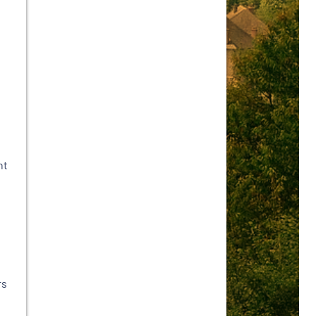
nt
e
rs