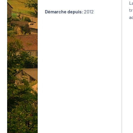
L
t
Démarche depuis
: 2012
a