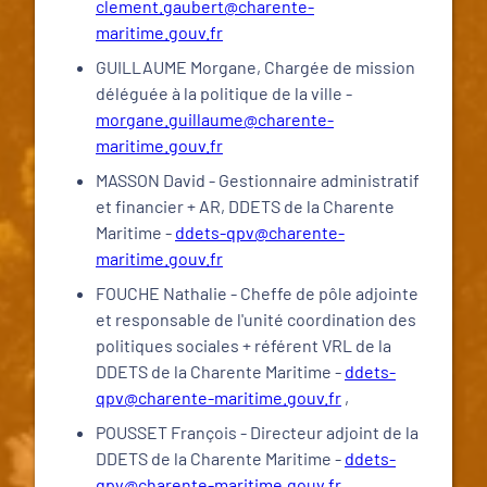
clement.gaubert@charente-
maritime.gouv.fr
GUILLAUME Morgane, Chargée de mission
déléguée à la politique de la ville -
morgane.guillaume@charente-
maritime.gouv.fr
MASSON David - Gestionnaire administratif
et financier + AR, DDETS de la Charente
Maritime -
ddets-qpv@charente-
maritime.gouv.fr
FOUCHE Nathalie - Cheffe de pôle adjointe
et responsable de l'unité coordination des
politiques sociales + référent VRL de la
DDETS de la Charente Maritime -
ddets-
qpv@charente-maritime.gouv.fr
,
POUSSET François - Directeur adjoint de la
DDETS de la Charente Maritime -
ddets-
qpv@charente-maritime.gouv.fr