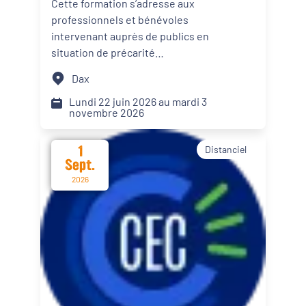
Cette formation s’adresse aux
personnes en situation de
professionnels et bénévoles
Dynamiques territoriales pour l’emploi
précarité alimentaire
intervenant auprès de publics en
situation de précarité
Transitions
alimentaire. Elle propose des
Dax
apports théoriques, des
Date d'événement
échanges de pratiques et des
Lundi 22 juin 2026 au mardi 3
novembre 2026
mises en situation afin d’intégrer
le renforcement du pouvoir
1
Distanciel
d’agir de leur public dans les
Départements
Sept.
actions menées.
2026
Format de l'événement
Présentiel
Distanciel