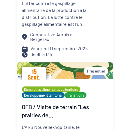
Lutter contre le gaspillage
contre le gaspillage
alimentaire de la production à la
alimentaire
distribution. La lutte contre le
gaspillage alimentaire est l'un
des axes principaux abordés par
Coopérative Auraïa à
les projets alimentaires
Bergerac
territoriaux via : la
Vendredi 11 septembre 2026
sensibilisation des convives, la
de 9h à 13h
formation des agents de
restauration, la valorisation des
15
Présentiel
surplus avec les acteurs de la
Sept.
solidarité. Sur les territoires, les
2026
coopératives agricoles et leurs
Démarches alimentaires de territoire
partenaires agissent aussi pour
Développement territorial
Transitions
réduire le gaspillage et mieux
OFB / Visite de terrain "Les
valoriser les productions
prairies de
agricoles. Planification de la
production, logistique adaptée,
Montmorillonais"
L’ARB Nouvelle-Aquitaine, le
débouchés solidaires,