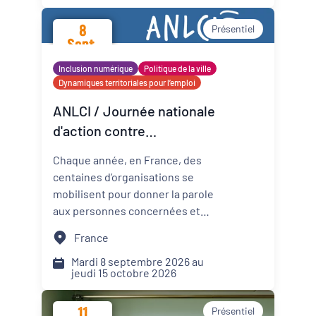
promotion de la santé mentale
8
Présentiel
dans les Cités éducatives de
Sept.
Nouvelle-Aquitaine.
2026
Inclusion numérique
Politique de la ville
Dynamiques territoriales pour l’emploi
ANLCI / Journée nationale
d'action contre
l'illettrisme 2026
Chaque année, en France, des
centaines d’organisations se
mobilisent pour donner la parole
aux personnes concernées et
mettre un coup de projecteur
France
sur les solutions locales.
Mardi 8 septembre 2026 au
jeudi 15 octobre 2026
11
Présentiel