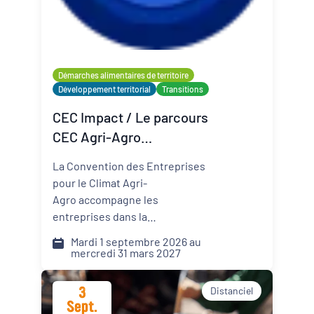
Organisateur
PQN-A
Démarches alimentaires de territoire
Développement territorial
Transitions
Externe
CEC Impact / Le parcours
CEC Agri-Agro
(Convention des
La Convention des Entreprises
Entreprises pour le Climat)
pour le Climat Agri-
Agro accompagne les
entreprises dans la
transformation de leur modèle
Mardi 1 septembre 2026 au
face aux défis climatiques,
mercredi 31 mars 2027
environnementaux et
sociétaux. Comment pérenniser
3
Distanciel
mon activité dans un monde qui
Sept.