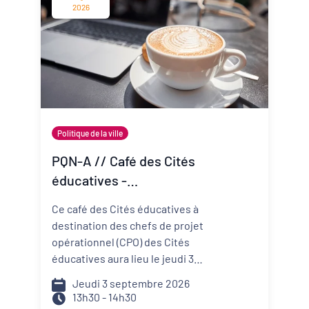
change vite ? Comment mieux
2026
anticiper les risques et réduire
ma vulnérabilité ? Comment
construire un projet de structure
qui embarque mes
collaborateurs et mes parties
prenantes ?
Politique de la ville
PQN-A // Café des Cités
éducatives -
Accompagner la
Ce café des Cités éducatives à
prévention et la promotion
destination des chefs de projet
de la santé mentale
opérationnel (CPO) des Cités
éducatives aura lieu le jeudi 3
septembre de 13h30 à 14h30 et il
Jeudi 3 septembre 2026
portera sur le développement
13h30 - 14h30
d'actions de prévention et de