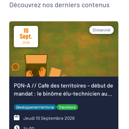
Découvrez nos derniers contenus
10
Distanciel
Sept.
2026
PQN-A // Café des territoires – début de
mandat : le binôme élu-technicien au
service du projet de territoire
Développement territorial
Transitions
Jeudi 10 Septembre 2026
14:00