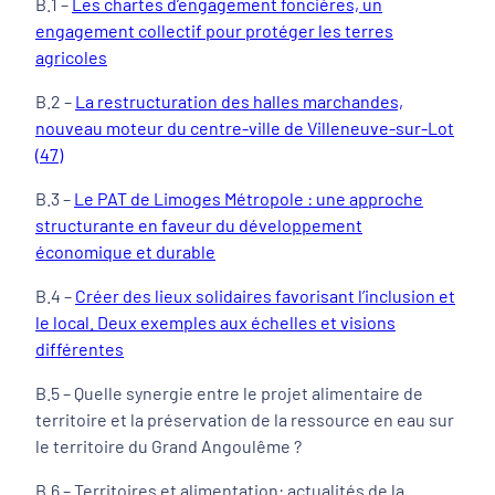
B.1 –
Les chartes d’engagement foncières, un
engagement collectif pour protéger les terres
agricoles
B.2 –
La restructuration des halles marchandes,
nouveau moteur du centre-ville de Villeneuve-sur-Lot
(47)
B.3 –
Le PAT de Limoges Métropole : une approche
structurante en faveur du développement
économique et durable
B.4 –
Créer des lieux solidaires favorisant l’inclusion et
le local. Deux exemples aux échelles et visions
différentes
B.5 – Quelle synergie entre le projet alimentaire de
territoire et la préservation de la ressource en eau sur
le territoire du Grand Angoulême ?
B.6 – Territoires et alimentation: actualités de la