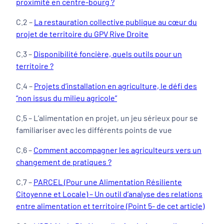
proximité en centre-bourg ?
C.2 –
La restauration collective publique au cœur du
projet de territoire du GPV Rive Droite
C.3 –
Disponibilité foncière, quels outils pour un
territoire ?
C.4 –
Projets d’installation en agriculture, le défi des
“non issus du milieu agricole”
C.5 – L’alimentation en projet, un jeu sérieux pour se
familiariser avec les différents points de vue
C.6 –
Comment accompagner les agriculteurs vers un
changem
e
nt de pratiques ?
C.7 –
PARCEL (Pour une Alimentation Résiliente
Citoyenne et Locale) – Un outil d’analyse des relations
entre alimentation et territoire (Point 5- de cet article)