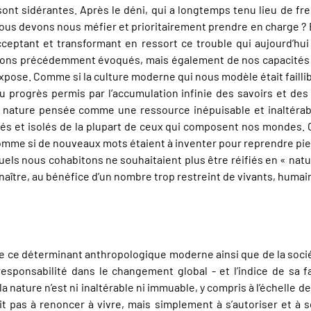
t sidérantes. Après le déni, qui a longtemps tenu lieu de frein
nt nous devons nous méfier et prioritairement prendre en charge
eptant et transformant en ressort ce trouble qui aujourd’hui n
ns précédemment évoqués, mais également de nos capacités cogn
pose. Comme si la culture moderne qui nous modèle était failli
progrès permis par l’accumulation infinie des savoirs et des r
une nature pensée comme une ressource inépuisable et inaltérabl
s et isolés de la plupart de ceux qui composent nos mondes. 
mme si de nouveaux mots étaient à inventer pour reprendre pied
uels nous cohabitons ne souhaitaient plus être réifiés en « na
nnaître, au bénéfice d’un nombre trop restreint de vivants, humai
de ce déterminant anthropologique moderne ainsi que de la sociét
esponsabilité dans le changement global - et l’indice de sa fa
nature n’est ni inaltérable ni immuable, y compris à l’échelle d
 pas à renoncer à vivre, mais simplement à s’autoriser et à se