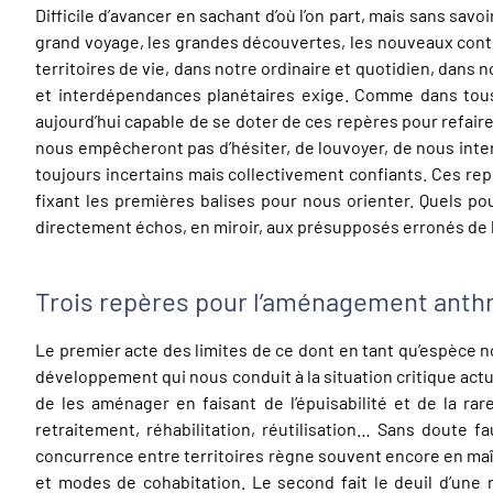
Difficile d’avancer en sachant d’où l’on part, mais sans sav
grand voyage, les grandes découvertes, les nouveaux conti
territoires de vie, dans notre ordinaire et quotidien, dans n
et interdépendances planétaires exige. Comme dans tous 
aujourd’hui capable de se doter de ces repères pour refaire 
nous empêcheront pas d’hésiter, de louvoyer, de nous inter
toujours incertains mais collectivement confiants. Ces re
fixant les premières balises pour nous orienter. Quels pour
directement échos, en miroir, aux présupposés erronés d
Trois repères pour l’aménagement ant
Le premier acte des limites de ce dont en tant qu’espèce n
développement qui nous conduit à la situation critique actu
de les aménager en faisant de l’épuisabilité et de la ra
retraitement, réhabilitation, réutilisation… Sans doute fa
concurrence entre territoires règne souvent encore en maî
et modes de cohabitation. Le second fait le deuil d’une