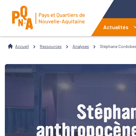
Actualités
Accueil
Ressources
Analyses
Stéphane Cordobes 
Stéphan
anthropocène