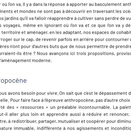
oir où l’on va. Il y a dans la réponse à apporter au basculement 
nents et mondes ne sont pas à découvrir en traversant les océan
os jardins qu’il va falloir réapprendre à cultiver sans perdre de
voyages, même en ignorant où l’on va et ce que l’on va y déc
territoire et aménager, en les adaptant, nos espaces de cohabita
roger sur le cap, de revenir parfois en arrière pour contourner 
pères n’ont pour d’autres buts que de nous permettre de prendr
raient-ils être ? Nous avançons ici trois propositions, proviso
e l’aménagement moderne.
hropocène
ous avons besoin pour vivre. On sait que c’est le dépassement de
elle. Pour faire face à l’épreuve anthropocène, pas d’autre cho
reté des « ressources » un préalable incontournable. La palet
ut-il aller plus loin et apprendre aussi à réduire et renoncer,
tre, à redistribuer, partager, mutualiser et coopérer pour di
 nature immuable, indifférente à nos agissements et inconditi