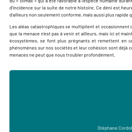
du « climax » qui a été favorable à l’espèce humaine durant
d’incidence sur la suite de notre histoire. Ce déni est he
d’ailleurs non seulement conforme, mais aussi plus rapide q
Les aléas catastrophiques se multiplient et occasionnent 
que la menace n’est pas à venir et ailleurs, mais ici et mai
écosystèmes, se font plus prégnants et remettent en ca
phénomènes sur nos sociétés et leur cohésion sont déjà consi
menaces ne peut que nous troubler profondément.
Stéphane Cordo