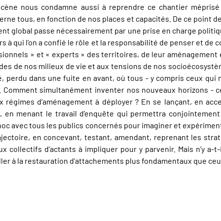
ropocène nous condamne aussi à reprendre ce chantier méprisé
ne tous, en fonction de nos places et capacités. De ce point d
t global passe nécessairement par une prise en charge politique 
s à qui l’on a confié le rôle et la responsabilité de penser et d
ionnels » et « experts » des territoires, de leur aménagement 
ndes de nos milieux de vie et aux tensions de nos socioécosystè
 perdu dans une fuite en avant, où tous - y compris ceux qui 
. Comment simultanément inventer nos nouveaux horizons - ce
x régimes d’aménagement à déployer ? En se lançant, en accep
, en menant le travail d’enquête qui permettra conjointement
ad hoc avec tous les publics concernés pour imaginer et expériment
ajectoire, en concevant, testant, amendant, reprenant les stra
ux collectifs d’actants à impliquer pour y parvenir. Mais n’y a
ller à la restauration d’attachements plus fondamentaux que ceu