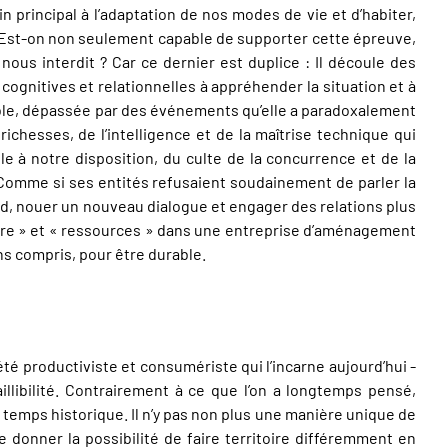
 principal à l’adaptation de nos modes de vie et d’habiter,
 ? Est-on non seulement capable de supporter cette épreuve,
ous interdit ? Car ce dernier est duplice : Il découle des
itives et relationnelles à appréhender la situation et à
ble, dépassée par des événements qu’elle a paradoxalement
ichesses, de l’intelligence et de la maîtrise technique qui
e à notre disposition, du culte de la concurrence et de la
Comme si ses entités refusaient soudainement de parler la
, nouer un nouveau dialogue et engager des relations plus
ture » et « ressources » dans une entreprise d’aménagement
ns compris, pour être durable.
é productiviste et consumériste qui l’incarne aujourd’hui -
illibilité. Contrairement à ce que l’on a longtemps pensé,
e temps historique. Il n’y pas non plus une manière unique de
 donner la possibilité de faire territoire différemment en