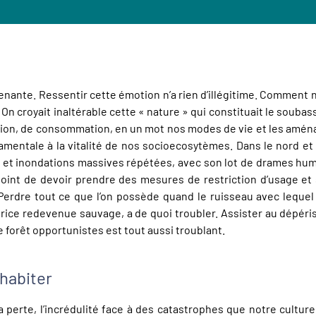
ante. Ressentir cette émotion n’a rien d’illégitime. Comment ne 
 On croyait inaltérable cette « nature » qui constituait le soubas
ction, de consommation, en un mot nos modes de vie et les am
amentale à la vitalité de nos socioecosytèmes. Dans le nord et l
e et inondations massives répétées, avec son lot de drames hum
point de devoir prendre des mesures de restriction d’usage et 
Perdre tout ce que l’on possède quand le ruisseau avec lequel 
ctrice redevenue sauvage, a de quoi troubler. Assister au dépé
e forêt opportunistes est tout aussi troublant.
habiter
 la perte, l’incrédulité face à des catastrophes que notre cultu