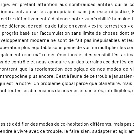
gie, en prêtant attention aux nombreuses entités qui le co
 ignoraient, ou se les appropriaient sans justesse ni justice.
ettre définitivement à distance notre vulnérabilité humaine f
e défense, de repli ou de fuite en avant « extra-terrestres » e
 progrès basé sur l’accumulation sans limite de choses dont eu
éveloppement moderne ne sont de fait pas inépuisables et leur
pération plus équitable sous peine de voir se multiplier les con
galement crue maître des émotions et des sensibilités, arrima
s de contrôle et nous conduire sur des terrains accidentés don
ontrent que la réorientation écologique de nos modes de vie 
thropocène plus encore. C’est à l’aune de ce trouble janussien -
qui est la nôtre. Un problème global parce que planétaire, mai
iant toutes les dimensions de nos vies et sociétés, intelligibles, 
écessité d’édifier des modes de co-habitation différents, mais 
dre à vivre avec ce trouble, le faire sien, s’adapter et agir, a