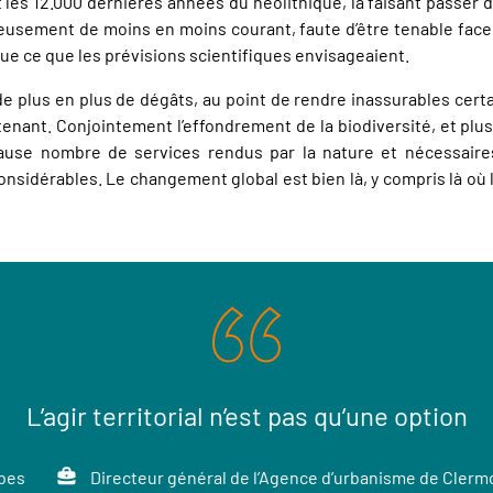
 les 12.000 dernières années du néolithique, la faisant passer de
ureusement de moins en moins courant, faute d’être tenable face
ue ce que les prévisions scientifiques envisageaient.
de plus en plus de dégâts, au point de rendre inassurables cert
ntenant. Conjointement l’effondrement de la biodiversité, et plus
use nombre de services rendus par la nature et nécessaires
dérables. Le changement global est bien là, y compris là où l’on
L’agir territorial n’est pas qu’une option
bes
Directeur général de l’Agence d’urbanisme de Clerm