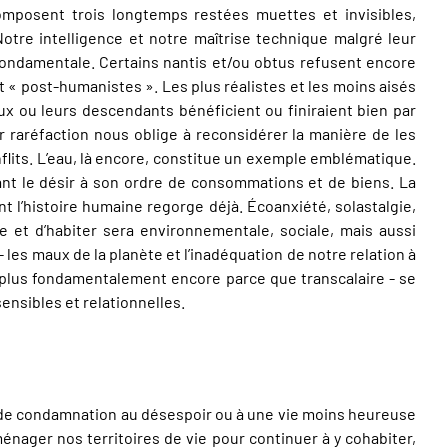
mposent trois longtemps restées muettes et invisibles,
 Notre intelligence et notre maîtrise technique malgré leur
ondamentale. Certains nantis et/ou obtus refusent encore
t « post-humanistes ». Les plus réalistes et les moins aisés
x ou leurs descendants bénéficient ou finiraient bien par
 raréfaction nous oblige à reconsidérer la manière de les
flits. L’eau, là encore, constitue un exemple emblématique.
nt le désir à son ordre de consommations et de biens. La
t l’histoire humaine regorge déjà. Écoanxiété, solastalgie,
et d’habiter sera environnementale, sociale, mais aussi
 les maux de la planète et l’inadéquation de notre relation à
s plus fondamentalement encore parce que transcalaire - se
sensibles et relationnelles.
pas de condamnation au désespoir ou à une vie moins heureuse
ménager nos territoires de vie pour continuer à y cohabiter,