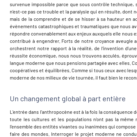
survenue impossible parce que sous contrôle technique, son
n’est-ce pas ce trouble et la paralysie qui en résulte, do
mais de la comprendre et de se hisser à sa hauteur en acc
évènements catastrophiques et traumatiques que nous avo
répondre convenablement aux enjeux auxquels elle nous ex
contribué à engendrer. Forts de notre croyance aveugle au 
orchestrent notre rapport à la réalité, de l’invention d’
réussite économique, nous nous trouvons acculés, éprouvé
langue moderne que nous pensions partagée avec elles. Co
coopératives et équilibrées. Comme si tous ceux avec lesq
moderne de nos milieux de vie tournée, il faut bien le reco
Un changement global à part entière
L’entrée dans l’anthropocène est à la fois la conséquence 
toute les cultures et les populations n’ont pas la même r
l’ensemble des entités vivantes ou inanimées qui compose la 
faire des mondes. Interroger le projet moderne ne conduit