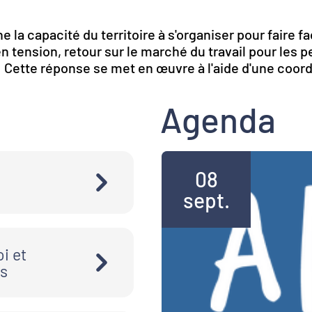
la capacité du territoire à s'organiser pour faire fa
 tension, retour sur le marché du travail pour les 
… Cette réponse se met en œuvre à l'aide d'une coo
Agenda
08
sept.
s permanents entre offre et
ultanément par du chômage
oi et
odes, les secteurs
rs
e la population, peut