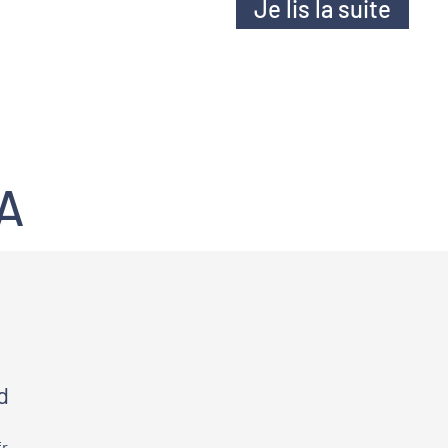
Je lis la suite
Propos recueillis par Anne-Sophie
GILLION, responsable communication à
PQN-A
-A
d
r