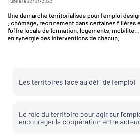
Publié le 23/03/2023
Une démarche territorialisée pour l'emploi désigne 
: chômage, recrutement dans certaines filières en
l'offre locale de formation, logements, mobilité
en synergie des interventions de chacun.
Les territoires face au défi de l'emploi
Le marché de l'emploi se caractérise par des déséquilibre
demande de travail. Ces déséquilibres se traduisent sim
Le rôle du territoire pour agir sur l'empl
et des difficultés de recrutement variables selon les péri
encourager la coopération entre acteu
d'activités et les territoires.
Un taux de chômage significatif fragilise le niveau de vie d