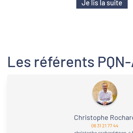
Je lis la suite
contractualisations territoriales menées
par l’Etat et la région. Retrouvez ci-
dessous les grands enjeux, principes,
calendrier et modalités d’intervention qui
guident ces nouvelles dynamiques
contractuelles.
Les référents PQN
Christophe Rochar
06 31 21 77 44
christophe.rochard@pqn-a.f