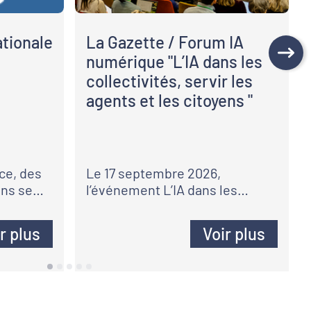
tionale
La Gazette / Forum IA
numérique "L’IA dans les
collectivités, servir les
agents et les citoyens "
ce, des
Le 17 septembre 2026,
ons se
l’événement L’IA dans les
 la
collectivités vous donne
rendez-vous en présentiel à
r plus
Voir plus
un coup
Paris ou en digital pour une
olutions
journée consacrée aux grands
enjeux de la transition
numérique des territoires.