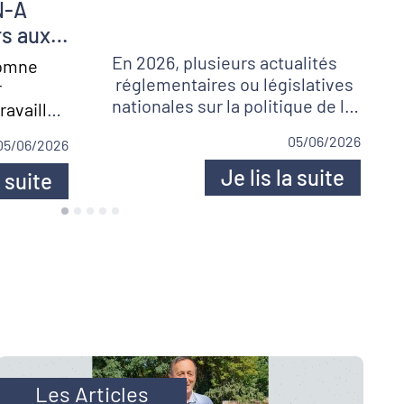
rs aux
En 2026, plusieurs actualités
tomne
réglementaires ou législatives
r
nationales sur la politique de la
availler
ville ont été annoncées par le
es sur les
05/06/2026
05/06/2026
Gouvernement. Dans cet
nt les
article, nous revenons sur ces
 vis-à-
Je lis la suite
a suite
grandes actualités.
acteurs
tionnels,
tenaires
rofils de
tre
jour de
ur les
ploi.
Les Articles