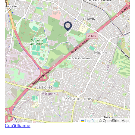
Leaflet
|
© OpenStreetMap
Coo’Alliance