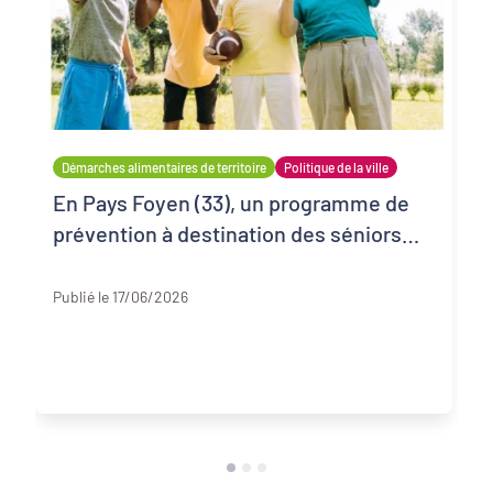
Démarches alimentaires de territoire
Politique de la ville
En Pays Foyen (33), un programme de
prévention à destination des séniors
habitant en quartiers prioritaires
Gironde
Publié le 17/06/2026