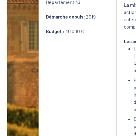
Département 33
La mi
actio
Démarche depuis
: 2019
acteu
compl
Budget :
40 000 €
Les a
L
l
c
l
E
p
l
d
é
E
p
d