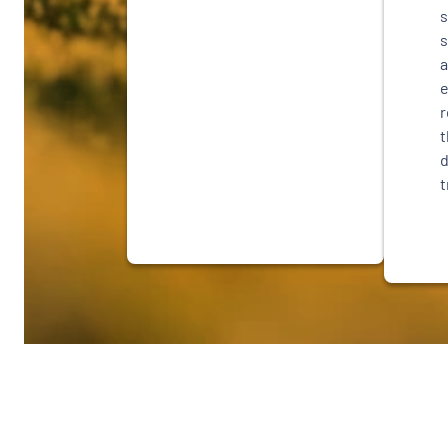
s
s
a
e
r
t
d
t