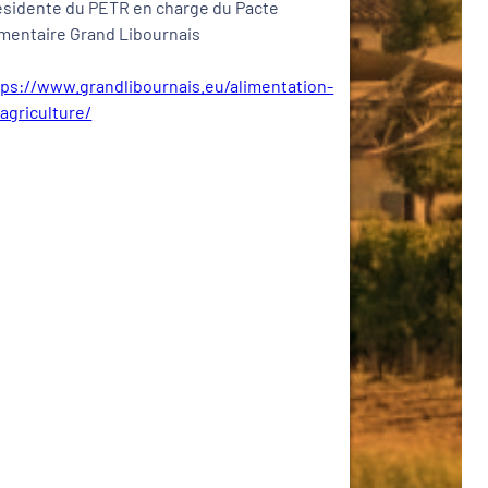
ésidente du PETR en charge du Pacte
imentaire Grand Libournais
tps://www.grandlibournais.eu/alimentation-
-agriculture/