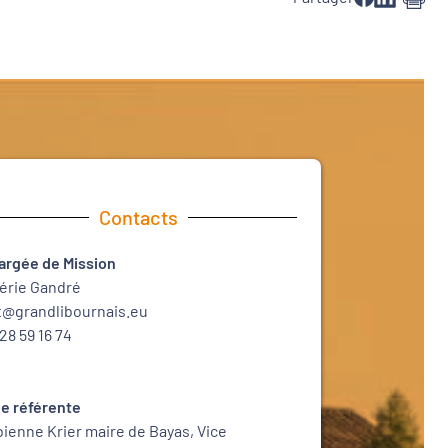
Contacts
argée de Mission
lérie Gandré
t@grandlibournais.eu
28 59 16 74
ue référente
bienne Krier maire de Bayas, Vice