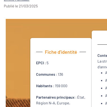
Publié le 21/03/2025
Fiche d'identité
Conte
La st
EPCI
: 5
d'ann
A
Communes
: 136
A
Habitants
: 159 000
A
A
Partenaires principaux
: État,
Région N-A, Europe,
A