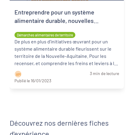
Entreprendre pour un système
alimentaire durable, nouvelles
pratiques aux impacts sociaux et
Démarches alimentaires de territoire
environnementaux positifs
De plus en plus d’initiatives œuvrant pour un
système alimentaire durable fleurissent sur le
territoire de la Nouvelle-Aquitaine. Pour les
recenser, et comprendre les freins et leviers à le
...
Lire la suite
3 min de lecture
A M
Publié le 16/01/2023
Découvrez nos dernières fiches
d'expérience