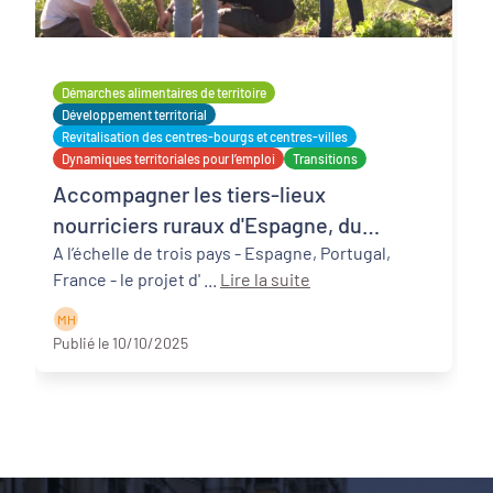
Démarches alimentaires de territoire
Développement territorial
Revitalisation des centres-bourgs et centres-villes
Dynamiques territoriales pour l’emploi
Transitions
Accompagner les tiers-lieux
nourriciers ruraux d'Espagne, du
Portugal et de la France - Projet SUDOE
A l’échelle de trois pays - Espagne, Portugal,
France - le projet d' ...
Lire la suite
ATLAS
M H
Publié le 10/10/2025