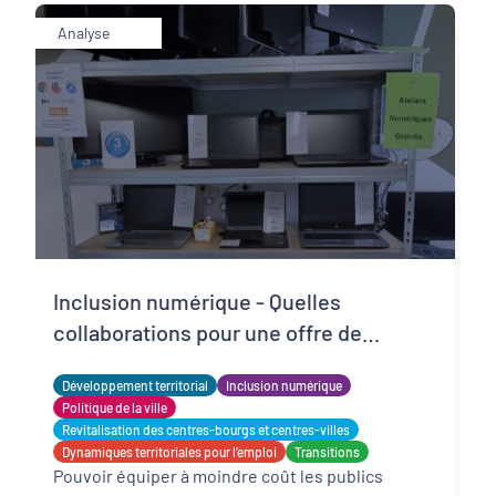
Analyse
Inclusion numérique - Quelles
collaborations pour une offre de
matériels reconditionnés locale,
Développement territorial
Inclusion numérique
solidaire et adaptée ?
Politique de la ville
Revitalisation des centres-bourgs et centres-villes
Dynamiques territoriales pour l’emploi
Transitions
Pouvoir équiper à moindre coût les publics