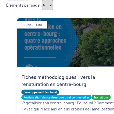
Éléments par page :
Thématiques
Guide / Outil
Démarches alimentaires de territoire
Politique de la ville
Transitions
Fiches méthodologiques : vers la
Date de publication
renaturation en centre-bourg
Développement territorial
Revitalisation des centres-bourgs et centres-villes
Transitions
Végétaliser son centre-bourg : Pourquoi ? Comment
? Avec qui ?Face aux enjeux croisés de l'amélioratio