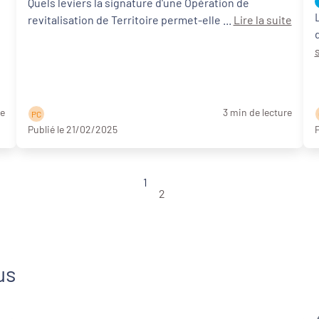
Quels leviers la signature d'une Opération de
revitalisation de Territoire permet-elle ...
Lire la suite
re
3 min de lecture
P C
Publié le 21/02/2025
P
1
2
us