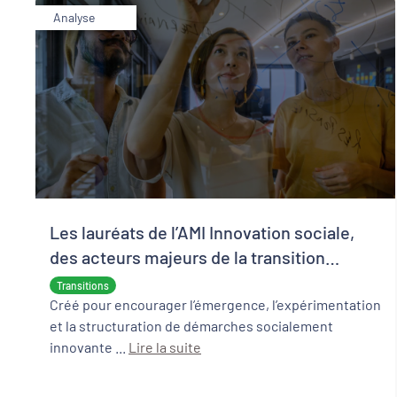
Analyse
Les lauréats de l’AMI Innovation sociale,
des acteurs majeurs de la transition
écologique et sociale
Transitions
Créé pour encourager l’émergence, l’expérimentation
et la structuration de démarches socialement
innovante ...
Lire la suite