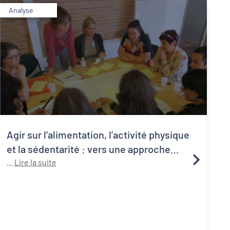
Analyse
Agir sur l’alimentation, l’activité physique
et la sédentarité : vers une approche
systémique de la santé publique
...
Lire la suite
1
C
a