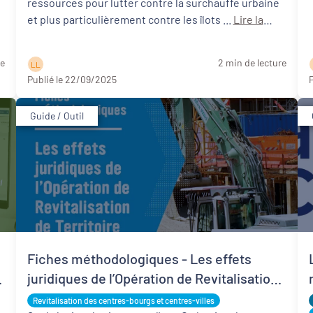
ressources pour lutter contre la surchauffe urbaine
et plus particulièrement contre les îlots ...
Lire la
suite
re
2 min de lecture
L L
Publié le 22/09/2025
P
Guide / Outil
Fiches méthodologiques - Les effets
juridiques de l’Opération de Revitalisation
de Territoire (ORT)
Revitalisation des centres-bourgs et centres-villes