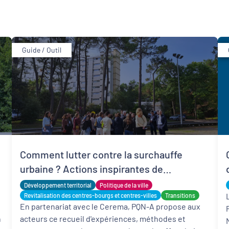
Guide / Outil
Développement territorial
Revitalisation des centres-bourgs et centres-
villes
Comment lutter contre la surchauffe
urbaine ? Actions inspirantes de
territoires
Développement territorial
Politique de la ville
Revitalisation des centres-bourgs et centres-villes
Transitions
En partenariat avec le Cerema, PQN-A propose aux
n
acteurs ce recueil d'expériences, méthodes et