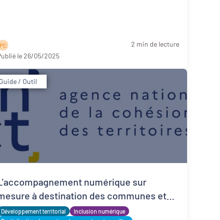
2 min de lecture
P C
ublié le 26/05/2025
Guide / Outil
L'accompagnement numérique sur
mesure à destination des communes et
intercommunalités de petites tailles
Développement territorial
Inclusion numérique