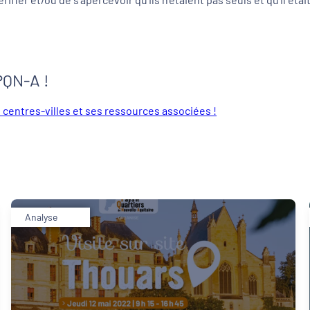
PQN-A !
 centres-villes et ses ressources associées !
Analyse