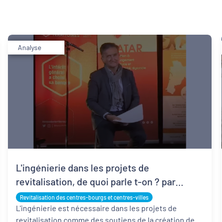
Analyse
L'ingénierie dans les projets de
revitalisation, de quoi parle t-on ? par
François-Xavier Leuret
Revitalisation des centres-bourgs et centres-villes
L'ingénierie est nécessaire dans les projets de
revitalisation comme des soutiens de la création de