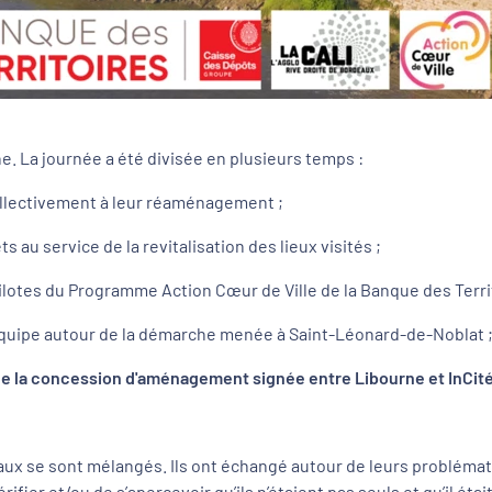
ne. La journée a été divisée en plusieurs temps :
collectivement à leur réaménagement ;
 au service de la revitalisation des lieux visités ;
pilotes du Programme Action Cœur de Ville de la Banque des Terri
équipe autour de la démarche menée à Saint-Léonard-de-Noblat 
 de la concession d'aménagement signée entre Libourne et InCit
caux se sont mélangés. Ils ont échangé autour de leurs problémat
érifier et/ou de s’apercevoir qu’ils n’étaient pas seuls et qu’il ét