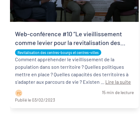
Web-conférence #10 “Le vieillissement
comme levier pour la revitalisation des
centres-bourgs : ressorts et opportunités”,
Revitalisation des centres-bourgs et centres-villes
ce qu’il faut retenir
Comment appréhender le vieillissement de la
population dans son territoire ? Quelles politiques
mettre en place ? Quelles capacités des territoires à
s’adapter aux parcours de vie ? Existen ...
Lire la suite
15 min de lecture
P C
Publié le 03/02/2023