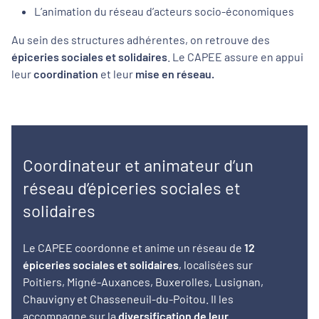
L’animation du réseau d’acteurs socio-économiques
Au sein des structures adhérentes, on retrouve des
épiceries sociales et solidaires
. Le CAPEE assure en appui
leur
coordination
et leur
mise en réseau.
Coordinateur et animateur d’un
réseau d’épiceries sociales et
solidaires
Le CAPEE coordonne et anime un réseau de
12
épiceries sociales et solidaires
, localisées sur
Poitiers, Migné-Auxances, Buxerolles, Lusignan,
Chauvigny et Chasseneuil-du-Poitou. Il les
accompagne sur la
diversification de leur