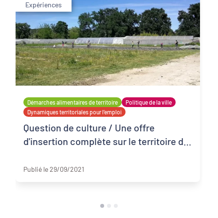
Expériences
Démarches alimentaires de territoire
Politique de la ville
Dynamiques territoriales pour l’emploi
Question de culture / Une offre
d'insertion complète sur le territoire du
Bergeracois
Bergerac
Publié le 29/09/2021