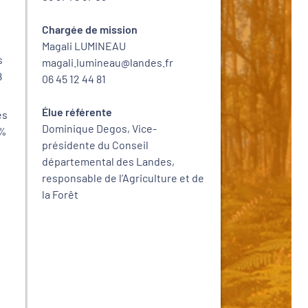
Chargée de mission
Magali LUMINEAU
s
magali.lumineau@landes.fr
8
06 45 12 44 81
Élue référente
es
Dominique Degos, Vice-
 %
présidente du Conseil
départemental des Landes,
responsable de l’Agriculture et de
la Forêt