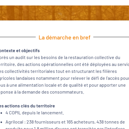
La démarche en bref
ontexte et objectifs
près un audit sur les besoins de la restauration collective du
erritoire, des actions opérationnelles ont été déployées au servi
es collectivités territoriales tout en structurant les filières
gricoles landaises notamment pour relever le défi de l’accès pou
ous à une alimentation locale et de qualité et pour apporter une
éponse à la demande des consommateurs.
es actions clés du territoire
4 COPIL depuis le lancement.
Agrilocal : 238 fournisseurs et 165 acheteurs, 438 tonnes de
produits pour 1.8 million d'euros ont transités par l'interface.