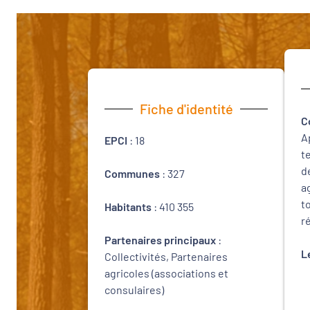
Fiche d'identité
C
A
EPCI
: 18
t
d
Communes
: 327
a
t
Habitants
: 410 355
r
Partenaires principaux
:
L
Collectivités, Partenaires
agricoles (associations et
consulaires)