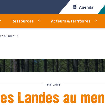
Agenda
Ressources
Acteurs & territoires
es au menu !
Territoire
es Landes au me