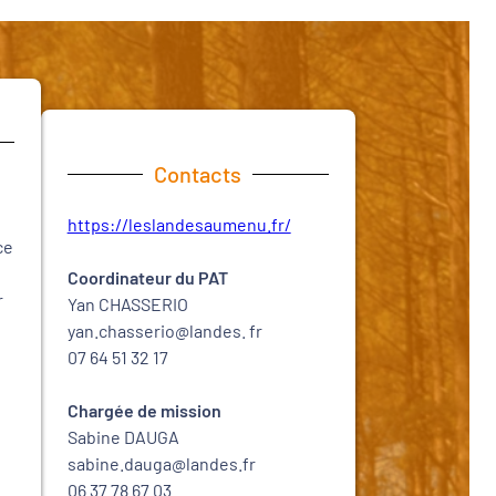
Contacts
https://leslandesaumenu.fr/
ce
Coordinateur du PAT
r
Yan CHASSERIO
yan.chasserio@landes. fr
07 64 51 32 17
Chargée de mission
Sabine DAUGA
sabine.dauga@landes.fr
06 37 78 67 03