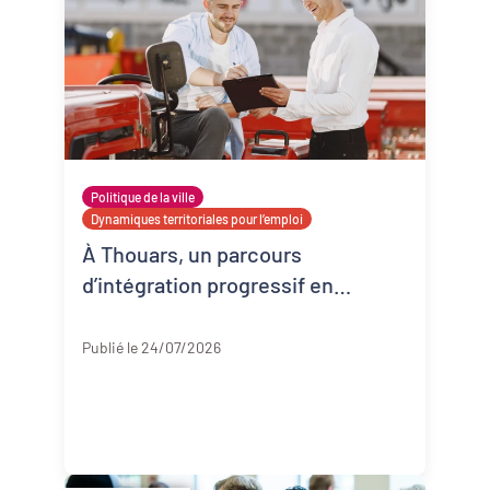
Politique de la ville
Dynamiques territoriales pour l’emploi
À Thouars, un parcours
d’intégration progressif en
entreprise
Deux-Sèvres
Publié le 24/07/2026