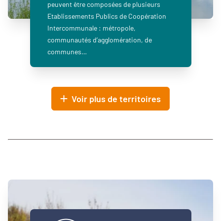
peuvent être composées de plusieurs
Etablissements Publics de Coopération
Intercommunale : métropole,
communautés d’agglomération, de
communes…
Voir plus de territoires