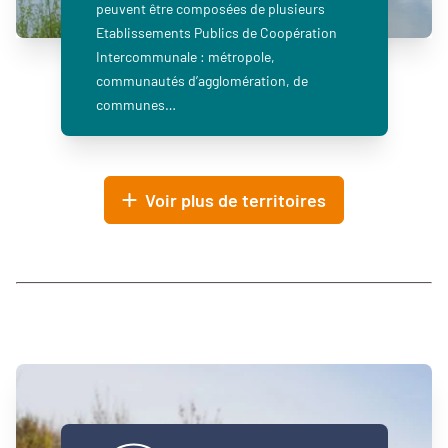
peuvent être composées de plusieurs
Etablissements Publics de Coopération
Intercommunale : métropole,
communautés d’agglomération, de
communes…
Voir plus de territoires