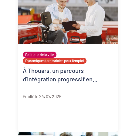
Politique de la ville
Dynamiques territoriales pour l’emploi
À Thouars, un parcours
d’intégration progressif en
entreprise
Deux-Sèvres
Publié le 24/07/2026