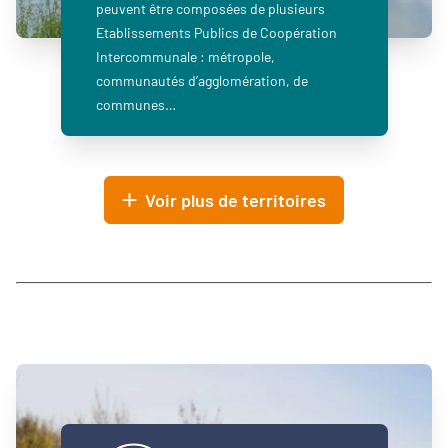
peuvent être composées de plusieurs
Etablissements Publics de Coopération
Intercommunale : métropole,
communautés d’agglomération, de
communes…
Voir plus de territoires