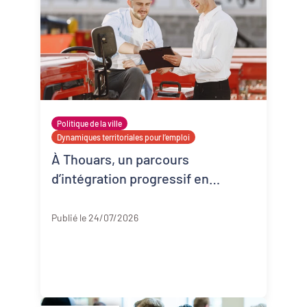
Politique de la ville
Dynamiques territoriales pour l’emploi
À Thouars, un parcours
d’intégration progressif en
entreprise
Deux-Sèvres
Publié le 24/07/2026