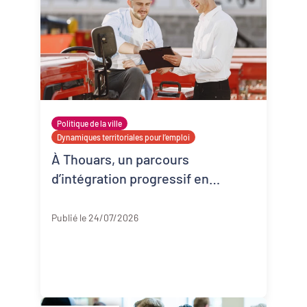
Politique de la ville
Dynamiques territoriales pour l’emploi
À Thouars, un parcours
d’intégration progressif en
entreprise
Deux-Sèvres
Publié le 24/07/2026