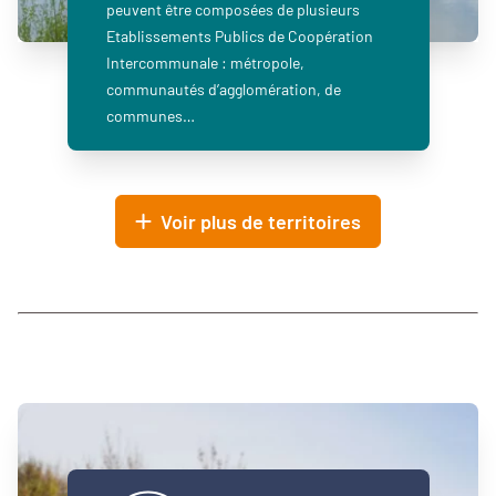
peuvent être composées de plusieurs
Etablissements Publics de Coopération
Intercommunale : métropole,
communautés d’agglomération, de
communes…
Voir plus de territoires