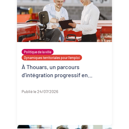
Politique de la ville
Dynamiques territoriales pour l’emploi
À Thouars, un parcours
d’intégration progressif en
entreprise
Deux-Sèvres
Publié le 24/07/2026