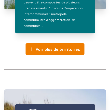
peuvent être composées de plusieurs
Etablissements Publics de Coopération
Intercommunale : métropole,
communautés d’agglomération, de
communes…
Voir plus de territoires