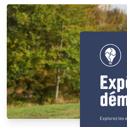
Exp
dém
Explorez les 