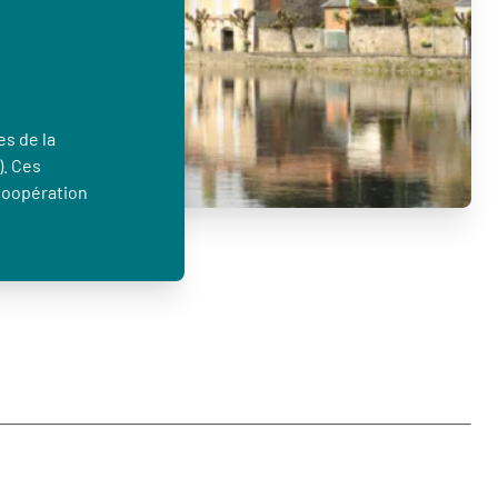
es de la
). Ces
Coopération
…