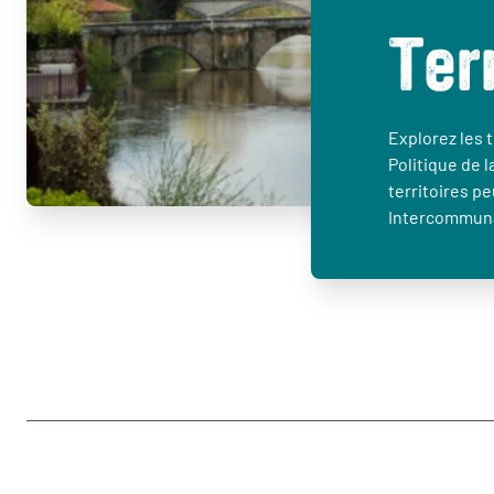
Ter
Explorez les t
Politique de l
territoires p
Intercommuna