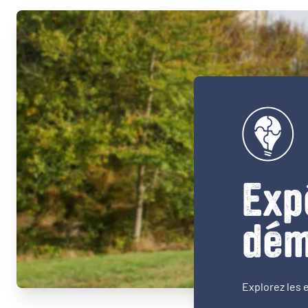
Exp
dém
Explorez les 