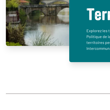
Ter
Explorez les t
Politique de l
territoires p
Intercommuna