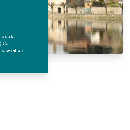
es de la
). Ces
Coopération
…