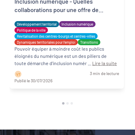
Inclusion numérique - Quelles
collaborations pour une offre de
matériels reconditionnés locale,
Développement territorial
Inclusion numérique
solidaire et adaptée ?
Politique de la ville
Revitalisation des centres-bourgs et centres-villes
Dynamiques territoriales pour l’emploi
Transitions
Pouvoir équiper à moindre coût les publics
éloignés du numérique est un des piliers de
toute démarche d'inclusion numér ...
Lire la suite
3 min de lecture
V T
Publié le 30/07/2026