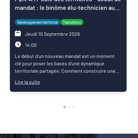
mandat : le binôme élu-technicien au
service du projet de territoire
Développement territorial
Transitions
Jeudi 10 Septembre 2026
14:00
Le début d’un nouveau mandat est un moment
clé pour poser les bases d’une dynamique
territoriale partagée. Comment construire une
relation de confiance entre élus et techniciens ?
Lire la suite
Comment articuler les ambitions politiques,
l’expertise des services et les enjeux du territoire
pour faire émerger une feuille de route commune
?Ce Café des territoires propose un temps
d’échange entre pairs autour des pratiques qui
permettent de réussir les premiers mois du
mandat : organisation du binôme élu-technicien,
définition des priorités, mobilisation des