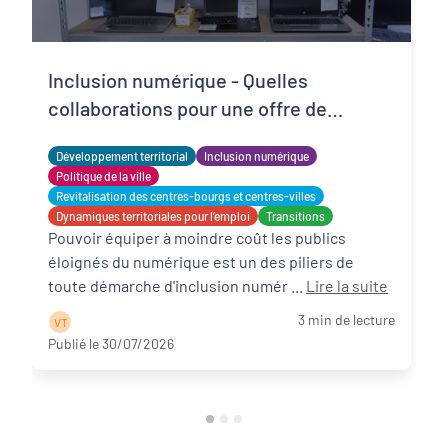
Inclusion numérique - Quelles
collaborations pour une offre de
matériels reconditionnés locale,
Développement territorial
Inclusion numérique
solidaire et adaptée ?
Politique de la ville
Revitalisation des centres-bourgs et centres-villes
Dynamiques territoriales pour l’emploi
Transitions
Pouvoir équiper à moindre coût les publics
éloignés du numérique est un des piliers de
toute démarche d'inclusion numér ...
Lire la suite
3 min de lecture
V T
Publié le 30/07/2026