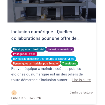
Inclusion numérique - Quelles
collaborations pour une offre de
matériels reconditionnés locale,
Développement territorial
Inclusion numérique
solidaire et adaptée ?
Politique de la ville
Revitalisation des centres-bourgs et centres-villes
Dynamiques territoriales pour l’emploi
Transitions
Pouvoir équiper à moindre coût les publics
éloignés du numérique est un des piliers de
toute démarche d'inclusion numér ...
Lire la suite
3 min de lecture
V T
Publié le 30/07/2026