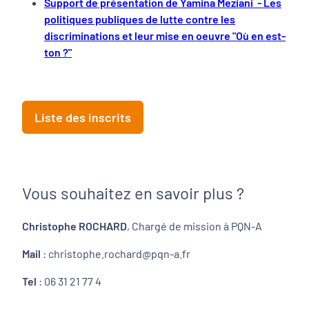
Support de présentation de Yamina Meziani - Les
politiques publiques de lutte contre les
discriminations et leur mise en oeuvre "Où en est-
ton ?"
Liste des inscrits
Vous souhaitez en savoir plus ?
Christophe ROCHARD
, Chargé de mission à PQN-A
Mail
: christophe.rochard@pqn-a.fr
Tel
: 06 31 21 77 4