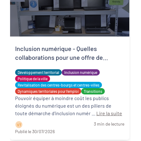
Inclusion numérique - Quelles
collaborations pour une offre de
matériels reconditionnés locale,
Développement territorial
Inclusion numérique
solidaire et adaptée ?
Politique de la ville
Revitalisation des centres-bourgs et centres-villes
Dynamiques territoriales pour l’emploi
Transitions
Pouvoir équiper à moindre coût les publics
éloignés du numérique est un des piliers de
toute démarche d'inclusion numér ...
Lire la suite
3 min de lecture
V T
Publié le 30/07/2026