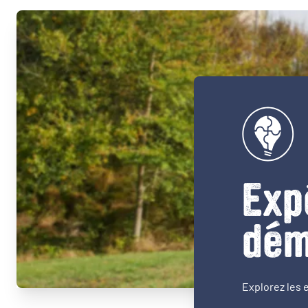
Exp
dém
Explorez les 