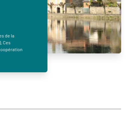
es de la
). Ces
Coopération
…