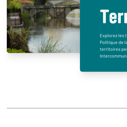
Ter
Explorez les t
Politique de l
territoires p
Intercommuna