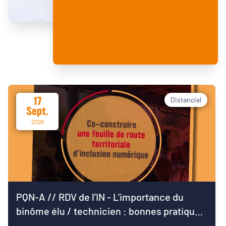
17
Distanciel
Sept.
2026
PQN-A // RDV de l'IN - L’importance du
binôme élu / technicien : bonnes pratiques
pour démarrer le mandat