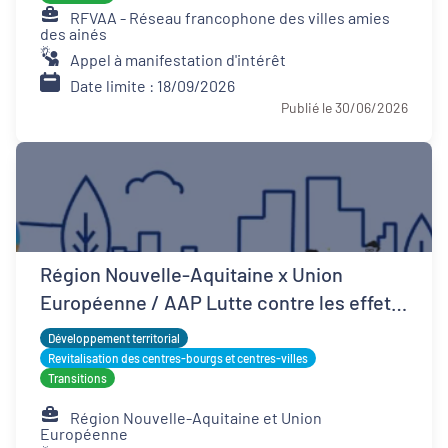
RFVAA - Réseau francophone des villes amies
des ainés
Appel à manifestation d'intérêt
Date limite : 18/09/2026
Publié le 30/06/2026
Région Nouvelle-Aquitaine x Union
Européenne / AAP Lutte contre les effets
d'îlots de chaleur urbains
Développement territorial
Revitalisation des centres-bourgs et centres-villes
Transitions
Région Nouvelle-Aquitaine et Union
Européenne