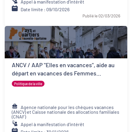
Appel à manifestation d'intérêt
Date limite : 09/10/2026
Publié le 02/03/2026
ANCV / AAP "Elles en vacances", aide au
départ en vacances des Femmes
Victimes de Violences et de leurs proches
Politique de la ville
Agence nationale pour les chèques vacances
(ANCV) et Caisse nationale des allocations familiales
(CNAF)
Appel à manifestation d'intérêt
Date limite : 30/11/2026