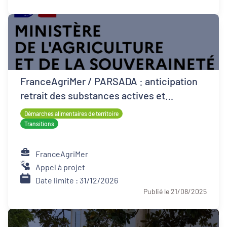
FranceAgriMer / PARSADA : anticipation
retrait des substances actives et
techniques alternatives pour les cultures
Démarches alimentaires de territoire
Transitions
FranceAgriMer
Appel à projet
Date limite : 31/12/2026
Publié le 21/08/2025