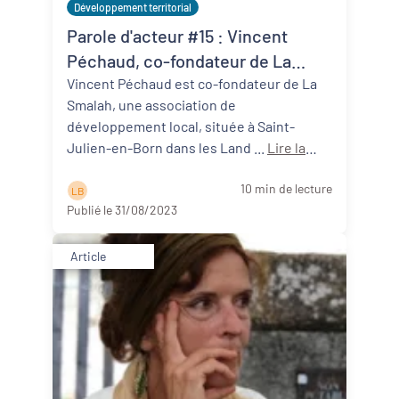
Développement territorial
Parole d'acteur #15 : Vincent
Péchaud, co-fondateur de La
Smalah (40)
Vincent Péchaud est co-fondateur de La
Smalah, une association de
développement local, située à Saint-
Julien-en-Born dans les Land ...
Lire la
suite
10 min de lecture
L B
Publié le 31/08/2023
Article