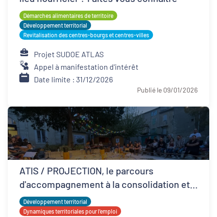
Démarches alimentaires de territoire
Développement territorial
Revitalisation des centres-bourgs et centres-villes
Projet SUDOE ATLAS
Appel à manifestation d'intérêt
Date limite : 31/12/2026
Publié le 09/01/2026
ATIS / PROJECTION, le parcours
d'accompagnement à la consolidation et
développement ESS
Développement territorial
Dynamiques territoriales pour l’emploi