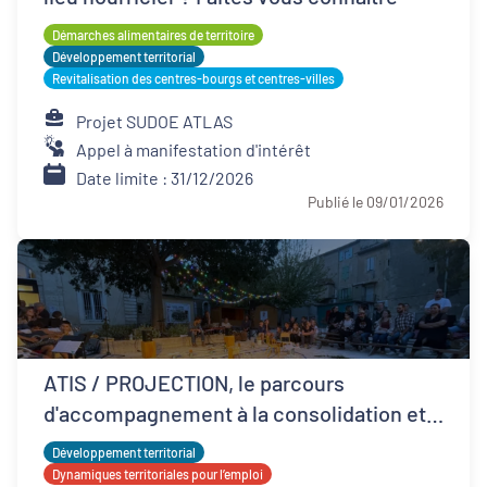
Démarches alimentaires de territoire
Développement territorial
Revitalisation des centres-bourgs et centres-villes
Projet SUDOE ATLAS
Appel à manifestation d'intérêt
Date limite : 31/12/2026
Publié le 09/01/2026
ATIS / PROJECTION, le parcours
d'accompagnement à la consolidation et
développement ESS
Développement territorial
Dynamiques territoriales pour l’emploi