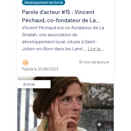
Développement territorial
Parole d'acteur #15 : Vincent
Péchaud, co-fondateur de La
Smalah (40)
Vincent Péchaud est co-fondateur de La
Smalah, une association de
développement local, située à Saint-
Julien-en-Born dans les Land ...
Lire la
suite
10 min de lecture
L B
Publié le 31/08/2023
Article