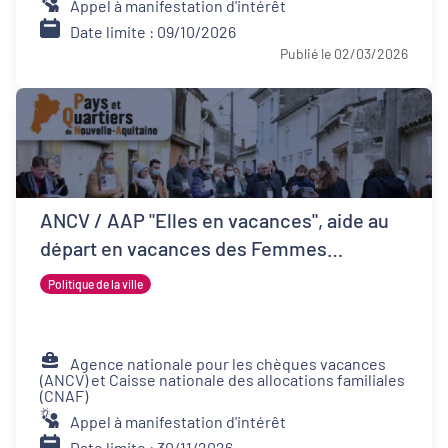
Appel à manifestation d'intérêt
Date limite : 09/10/2026
Publié le 02/03/2026
ANCV / AAP "Elles en vacances", aide au
départ en vacances des Femmes
Victimes de Violences et de leurs proches
Politique de la ville
Agence nationale pour les chèques vacances
(ANCV) et Caisse nationale des allocations familiales
(CNAF)
Appel à manifestation d'intérêt
Date limite : 30/11/2026