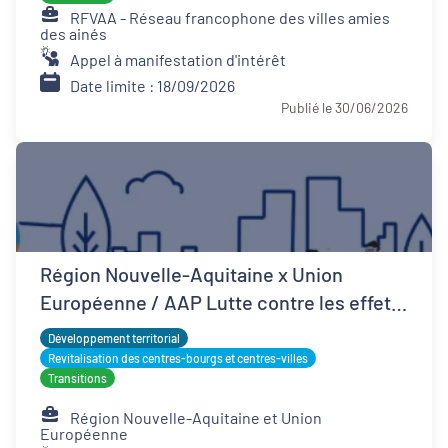
RFVAA - Réseau francophone des villes amies
des ainés
Appel à manifestation d'intérêt
Date limite : 18/09/2026
Publié le 30/06/2026
Région Nouvelle-Aquitaine x Union
Européenne / AAP Lutte contre les effets
d'îlots de chaleur urbains
Développement territorial
Revitalisation des centres-bourgs et centres-villes
Transitions
Région Nouvelle-Aquitaine et Union
Européenne