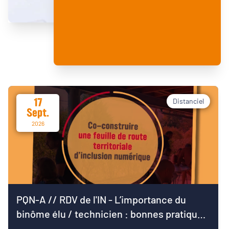
17
Distanciel
Sept.
2026
PQN-A // RDV de l'IN - L’importance du
binôme élu / technicien : bonnes pratiques
pour démarrer le mandat