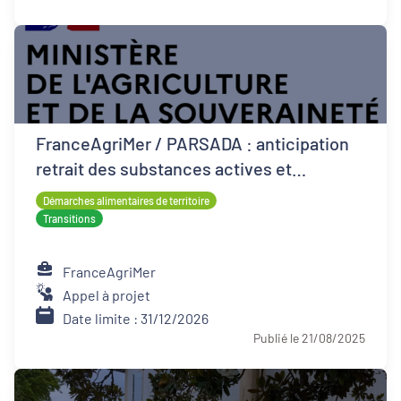
FranceAgriMer / PARSADA : anticipation
retrait des substances actives et
techniques alternatives pour les cultures
Démarches alimentaires de territoire
Transitions
FranceAgriMer
Appel à projet
Date limite : 31/12/2026
Publié le 21/08/2025